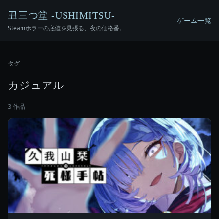
丑三つ堂 -USHIMITSU-
ゲーム一覧
Steamホラーの底値を見張る、夜の価格番。
タグ
カジュアル
3 作品