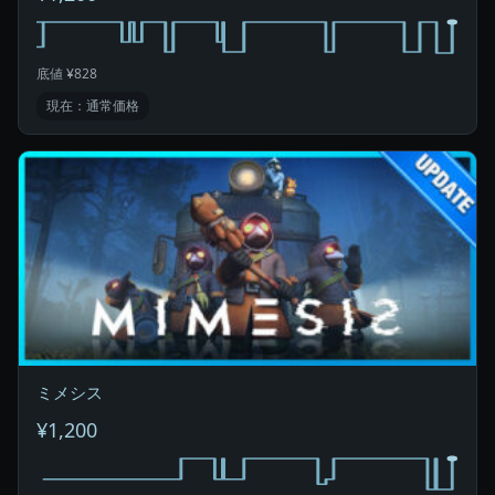
底値 ¥828
現在：通常価格
ミメシス
¥1,200